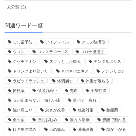
未分類 (3)
関連ワード一覧
むし歯予防
アイフレイル
アミノ酸摂取
ウコン
コレステロールX
コロナ後遺症
ジセチアミン
ズキッとした痛み
デンタルポリス
ドリンクより効いた
ネバネバエキス
ノンシリコン
ラピッドラッシュ
体調崩す
体重が落ちる
便秘薬
保湿力高い
充血
全身打撲
咳が止まらない、激しい咳
夏バテ 疲れ
強い肩こり
怠さが改善
感染対策
整腸薬
桑の葉
液剤お勧め
漢方入浴剤
炭酸で割れる
目の奥の痛み
目の痛み
睡眠改善
糖が下がる