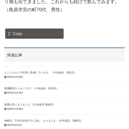
リ感も出てきました。これからも続けて飲んでみます。
（島原市宮の町70代 男性）
Copy
関連記事
インフルエンザ対策に常備しています。（中央薬品 国見店）
2025年12月26日
便通解消スッキリです！（中央薬品 有明店）
2025年11月29日
便通が良くなりました (中央薬局 瑞穂店)
2025年11月29日
神経症、不安の症状が少し楽に、なりました。(中央薬品 瑞穂店)
2025年8月31日