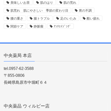
美味しいお茶
肌のはり
肌の荒れ
肌荒れ 肌にやさしい 季節の変わり目
胃の不調
腰の重さ
腸トラブル
足のいたみ
酷い疲れ
関節ケア
静脈瘤
ｱﾝﾁｴｲｼﾞﾝｸﾞ
中央薬局 本店
tel.0957-62-3588
〒855-0806
長崎県島原市中堀町６４
中央薬品 ウィルビー店