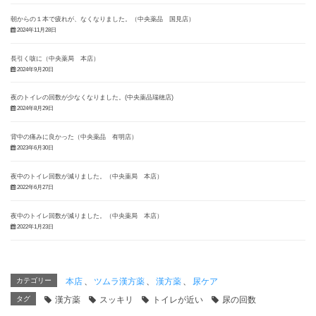
朝からの１本で疲れが、なくなりました。（中央薬品 国見店）
2024年11月28日
長引く咳に（中央薬局 本店）
2024年9月20日
夜のトイレの回数が少なくなりました。(中央薬品瑞穂店)
2024年8月29日
背中の痛みに良かった（中央薬品 有明店）
2023年6月30日
夜中のトイレ回数が減りました。（中央薬局 本店）
2022年6月27日
夜中のトイレ回数が減りました。（中央薬局 本店）
2022年1月23日
カテゴリー
本店
、
ツムラ漢方薬
、
漢方薬
、
尿ケア
タグ
漢方薬
スッキリ
トイレが近い
尿の回数