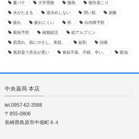
夏バテ
大学受験
微熱
慢性肩こり
水がたまる
湯冷めしない
潤い肌
炭酸
疲れ
疲れにくい
癌
白内障予防
眼病予防
細胞賦活
総アルブミン
肌荒れ、肌にやさし、美肌、
錠剤
頭痛
風邪薬で具合が悪い
食欲不振、不眠、辛い、
髪油
中央薬局 本店
tel.0957-62-3588
〒855-0806
長崎県島原市中堀町６４