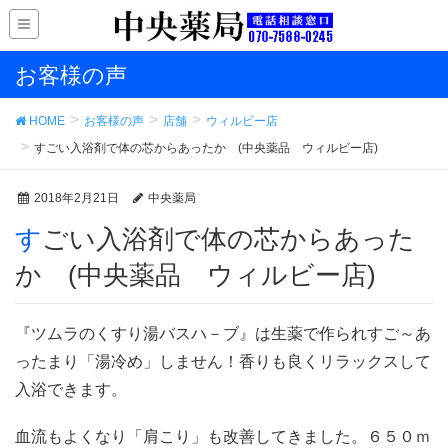
お客様の声
HOME
お客様の声
店舗
ウィルビー店
すごい入浴剤で体の芯からあったか (中央薬品 ウィルビー店)
2018年2月21日
中央薬局
すごい入浴剤で体の芯からあった
か (中央薬品 ウィルビー店)
『ツムラのくすり湯バスハ－ブ』は生薬で作られすご～あ
ったまり「湯冷め」しません！香りも良くリラックスして
入浴できます。
血流もよくなり「肩こり」も改善してきました。６５０ｍ