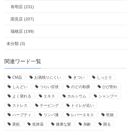
有明店 (231)
国見店 (207)
瑞穂店 (199)
未分類 (3)
関連ワード一覧
CM品
お酒残りにくい
きつい
しっとり
しんどい
つらい症状
のどの粘膜
ひび割れ
よく寝れる
エキス
カルシウム
シャンプー
ストレス
テーピング
トイレが近い
ハーブティ
リンパ液
レバーエキス
乾燥
亜鉛
低体温
健康な髪
加齢
困る