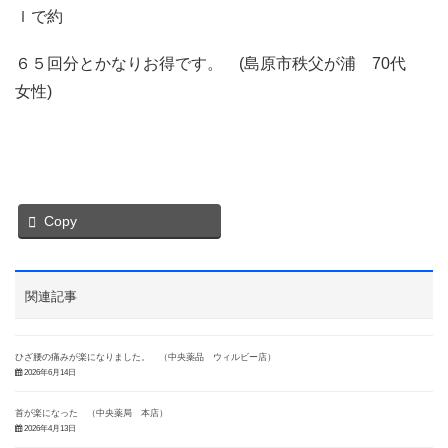
ｌで約
６５回分とかなりお得です。 (島原市秩父が浦 70代
女性)
Copy
関連記事
ひざ腰の痛みが楽になりました。 （中央薬品 ウィルビー店）
2026年6月14日
首が楽になった （中央薬局 本店）
2026年4月13日