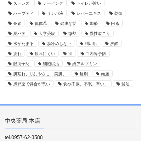
ストレス
テーピング
トイレが近い
ハーブティ
リンパ液
レバーエキス
乾燥
亜鉛
低体温
健康な髪
加齢
困る
夏バテ
大学受験
微熱
慢性肩こり
水がたまる
湯冷めしない
潤い肌
炭酸
疲れ
疲れにくい
癌
白内障予防
眼病予防
細胞賦活
総アルブミン
肌荒れ、肌にやさし、美肌、
錠剤
頭痛
風邪薬で具合が悪い
食欲不振、不眠、辛い、
髪油
中央薬局 本店
tel.0957-62-3588