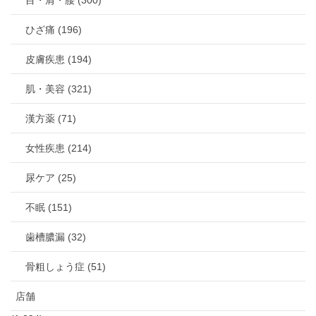
目・肩・腰 (300)
ひざ痛 (196)
皮膚疾患 (194)
肌・美容 (321)
漢方薬 (71)
女性疾患 (214)
尿ケア (25)
不眠 (151)
歯槽膿漏 (32)
骨粗しょう症 (51)
店舗