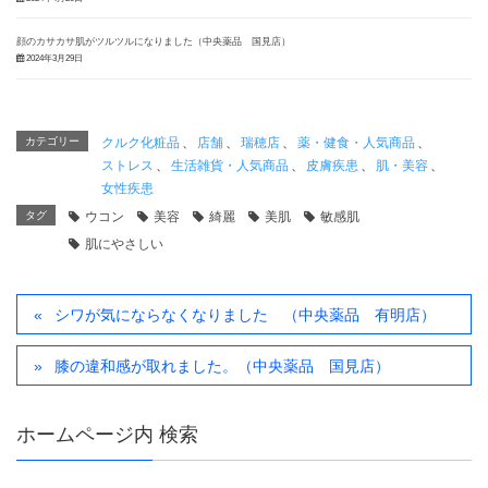
顔のカサカサ肌がツルツルになりました（中央薬品 国見店）
2024年3月29日
カテゴリー
クルク化粧品
、
店舗
、
瑞穂店
、
薬・健食・人気商品
、
ストレス
、
生活雑貨・人気商品
、
皮膚疾患
、
肌・美容
、
女性疾患
タグ
ウコン
美容
綺麗
美肌
敏感肌
肌にやさしい
シワが気にならなくなりました （中央薬品 有明店）
膝の違和感が取れました。（中央薬品 国見店）
ホームページ内 検索