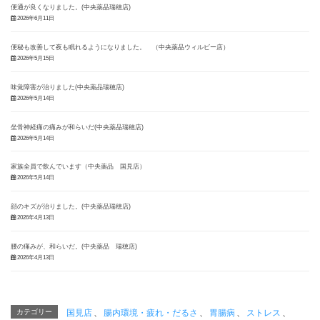
便通が良くなりました。(中央薬品瑞穂店)
2026年6月11日
便秘も改善して夜も眠れるようになりました。 （中央薬品ウィルビー店）
2026年5月15日
味覚障害が治りました(中央薬品瑞穂店)
2026年5月14日
坐骨神経痛の痛みが和らいだ(中央薬品瑞穂店)
2026年5月14日
家族全員で飲んでいます（中央薬品 国見店）
2026年5月14日
顔のキズが治りました。(中央薬品瑞穂店)
2026年4月13日
腰の痛みが、和らいだ。(中央薬品 瑞穂店)
2026年4月13日
カテゴリー
国見店
、
腸内環境・疲れ・だるさ
、
胃腸病
、
ストレス
、