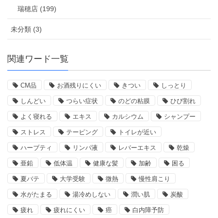
瑞穂店 (199)
未分類 (3)
関連ワード一覧
CM品
お酒残りにくい
きつい
しっとり
しんどい
つらい症状
のどの粘膜
ひび割れ
よく寝れる
エキス
カルシウム
シャンプー
ストレス
テーピング
トイレが近い
ハーブティ
リンパ液
レバーエキス
乾燥
亜鉛
低体温
健康な髪
加齢
困る
夏バテ
大学受験
微熱
慢性肩こり
水がたまる
湯冷めしない
潤い肌
炭酸
疲れ
疲れにくい
癌
白内障予防