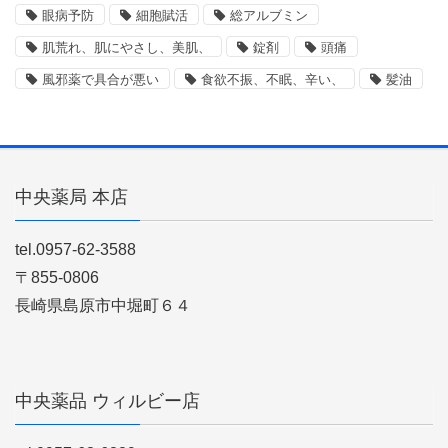
眼病予防
細胞賦活
総アルブミン
肌荒れ、肌にやさし、美肌、
錠剤
頭痛
風邪薬で具合が悪い
食欲不振、不眠、辛い、
髪油
中央薬局 本店
tel.0957-62-3588
〒855-0806
長崎県島原市中堀町６４
中央薬品 ウィルビー店